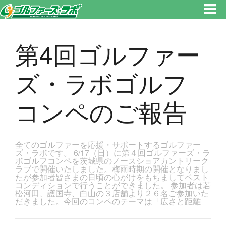
東京都新宿区・文京区ゴルフレッスンのゴルファーズ・ラボ » 第4回ゴルファーズ・ラボゴルフコンペのご報告のページで
す。新宿区、若松河田で気軽にゴルフレッスン！
第4回ゴルファー
ズ・ラボゴルフ
コンペのご報告
全てのゴルファーを応援・サポートするゴルファー
ズ・ラボです。 6/17（日）に第４回ゴルファーズ・ラ
ボゴルフコンペを茨城県のノースショアカントリーク
ラブで開催いたしました。梅雨時期の開催となりまし
たが参加者皆さまの日頃の心がけをもちましてベスト
コンディションで行うことができました。 参加者は若
松河田、護国寺、白山の３店舗より２６名ご参加いた
だきました。今回のコンペのテーマは「広さと距離