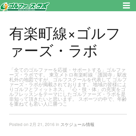
東京都新宿区・文京区ゴルフレッスンのゴルファーズ・ラボ » 有楽町線×ゴルファーズ・ラボのページです。新宿区、若松河
田で気軽にゴルフレッスン！
有楽町線×ゴルフ
ァーズ・ラボ
「全てのゴルファーを応援・サポートする」ゴルファ
ーズ・ラボです。 東京メトロ有楽町線「護国寺」駅改
札外の地図ですが、ゴルフスクールを代表して ゴルフ
ァーズ・ラボが掲載されております。 地域の皆様によ
りゴルフとフィットネス。「心・技・体」の充実をゴ
ルフレッスンをテーマにしたゴルファーズ・ラボを是
非知って頂きたいと思います。 スポーツの中で、年齢
を重ねても若い人に勝つこ
Posted on 2月 21, 2016 in
スケジュール情報