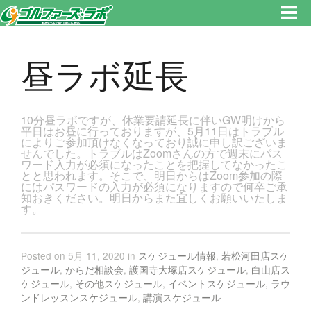
東京都新宿区・文京区ゴルフレッスンのゴルファーズ・ラボ » 昼ラボ延長のページです。新宿区、若松河田で気軽にゴルフレ
ッスン！
昼ラボ延長
10分昼ラボですが、休業要請延長に伴いGW明けから
平日はお昼に行っておりますが、5月11日はトラブル
によりご参加頂けなくなっており誠に申し訳ございま
せんでした。トラブルはZoomさんの方で週末にパス
ワード入力が必須になったことを把握してなかったこ
とと思われます。そこで、明日からはZoom参加の際
にはパスワードの入力が必須になりますので何卒ご承
知おきください。明日からまた宜しくお願いいたしま
す。
Posted on 5月 11, 2020 in
スケジュール情報
,
若松河田店スケ
ジュール
,
からだ相談会
,
護国寺大塚店スケジュール
,
白山店ス
ケジュール
,
その他スケジュール
,
イベントスケジュール
,
ラウ
ンドレッスンスケジュール
,
講演スケジュール