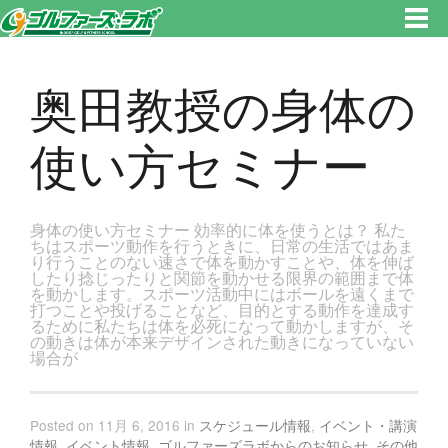
東京都新宿区・文京区ゴルフレッスンのゴルファーズ・ラボ » 奥田教授の身体の使い方セミナーのページです。新宿区、若松
河田で気軽にゴルフレッスン！
奥田教授の身体の
使い方セミナー
身体の使い方セミナー 効率的に体を使うとは？ 私た
ちはスポーツ動作を行うときに、日常の生活ではあま
り行うことのない速さで体を動かすことや、体を伸ば
したり捻じったりと関節を動かせる限界の範囲まで体
を動かします。スポーツ活動中にはボールを遠くまで
打つことや投げることなど、目的とする動作を達成す
るために私たちは体を必死になって動かしますが、そ
の動きは体が本来デザインされた動きになっていない
場合が
Posted on 11月 6, 2016 in
スケジュール情報
,
イベント・講演
情報
,
イベント情報
,
ゴルファーズラボからのお知らせ
,
その他