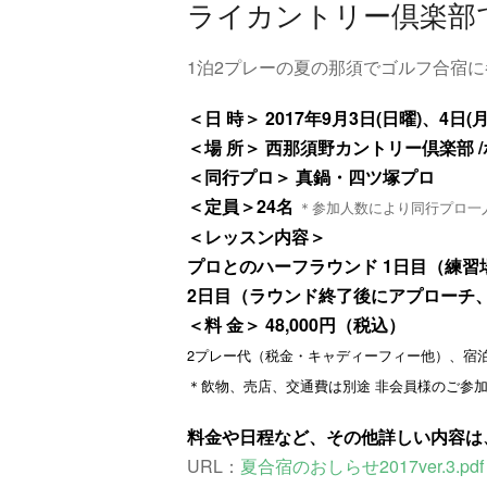
ライカントリー倶楽部
1泊2プレーの夏の那須でゴルフ合宿
＜日 時＞ 2017年9月3日(日曜)、4日
＜場 所＞ 西那須野カントリー倶楽部 
＜同行プロ＞ 真鍋・四ツ塚プロ
＜定員＞24名
＊参加人数により同行プロ一
＜レッスン内容＞
プロとのハーフラウンド 1日目（練習
2日目（ラウンド終了後にアプローチ
＜料 金＞ 48,000円（税込）
2プレー代（税金・キャディーフィー他）、宿
＊飲物、売店、交通費は別途 非会員様のご参加は
料金や日程など、その他詳しい内容は
URL：
夏合宿のおしらせ2017ver.3.pdf