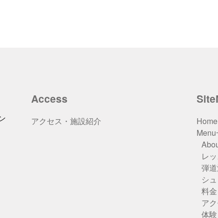
Access
Sit
ン
アクセス・施設紹介
Home
Men
Abou
レッ
弾道
シュ
料金
アク
体験