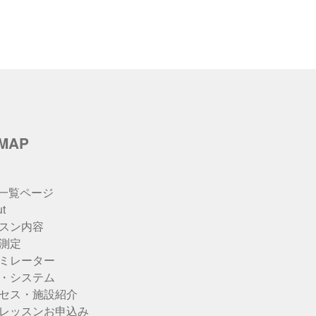
eMAP
u一覧ページ
t
スン内容
測定
ミレーター
・システム
セス・施設紹介
レッスンお申込み