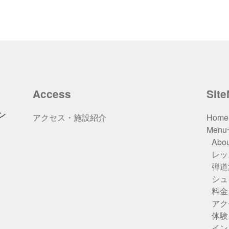
Access
Sit
ン
アクセス・施設紹介
Home
Men
Abou
レッ
弾道
シュ
料金
アク
体験
イン