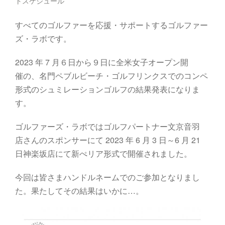
トスケジュール
すべてのゴルファーを応援・サポートするゴルファー
ズ・ラボです。
2023
年
7
月６日から９日に
全米女子オープン
開
催
の
、
名門ペブルビーチ・ゴルフリンクス
でのコンペ
形式のシュミレーションゴルフ
の結果発表になりま
す。
ゴルファーズ・ラボ
では
ゴルフパ
ートナー
文京音羽
店
さん
の
スポンサー
に
て
2023
年
6
月
3
日
～
6
月
21
日
神楽坂店
にて
新ぺリア
形式で
開催
されました
。
今回は皆さまハンドルネームでのご参加となりまし
た。果たしてその結果はいかに…。