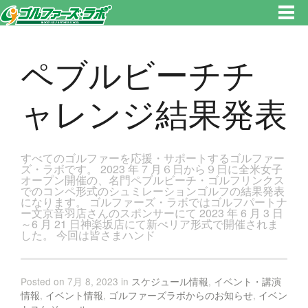
東京都新宿区・文京区ゴルフレッスンのゴルファーズ・ラボ » ペブルビーチチャレンジ結果発表のページです。新宿区、若松
河田で気軽にゴルフレッスン！
ペブルビーチチ
ャレンジ結果発表
すべてのゴルファーを応援・サポートするゴルファー
ズ・ラボです。 2023 年 7 月６日から９日に全米女子
オープン開催の、名門ペブルビーチ・ゴルフリンクス
でのコンペ形式のシュミレーションゴルフの結果発表
になります。 ゴルファーズ・ラボではゴルフパートナ
ー文京音羽店さんのスポンサーにて 2023 年 6 月 3 日
～6 月 21 日神楽坂店にて新ぺリア形式で開催されま
した。 今回は皆さまハンド
Posted on 7月 8, 2023 in
スケジュール情報
,
イベント・講演
情報
,
イベント情報
,
ゴルファーズラボからのお知らせ
,
イベン