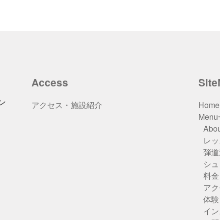
Access
Sit
ン
アクセス・施設紹介
Home
Men
Abou
レッ
弾道
シュ
料金
アク
体験
イン