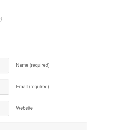
）
す。
Name (required)
Email (required)
Website