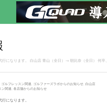
フレッスン！
報
りの代行になります。 白山店 青山（全日）→ 朝比奈（全日） 
,
ゴルフレッスン関連
,
ゴルファーズラボからのお知らせ
,
白山店
スン関連
,
各店舗からのお知らせ
の代行になります。