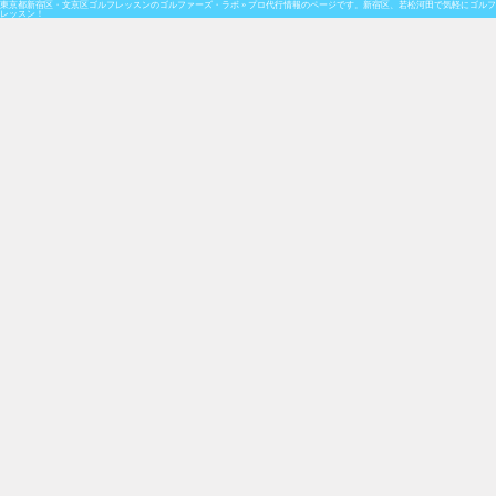
東京都新宿区・文京区ゴルフレッスンのゴルファーズ・ラボ » プロ代行情報のページです。新宿区、若松河田で気軽にゴルフ
レッスン！
プロ代行情報
6/12(火)の白山店のプロが下記の通りの代行になりま
す。 白山店 青山（全日）→ 朝比奈（全日） 何卒、ご
理解の程宜しくお願い致します。
Posted on 6月 11, 2018 in
スケジュール情報
,
ゴルフレッスン
関連
,
ゴルファーズラボからのお知らせ
,
白山店スケジュール
,
白山店からのお知らせ
,
レッスン関連
,
各店舗からのお知らせ
6/12(火)の白山店のプロが下記の通りの代行になりま
す。
白山店 青山（全日）→ 朝比奈（全日）
何卒、ご理解の程宜しくお願い致します。