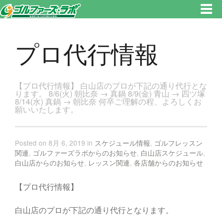
東京都新宿区・文京区ゴルフレッスンのゴルファーズ・ラボ » プロ代行情報のページです。新宿区、若松河田で気軽にゴルフ
レッスン！
プロ代行情報
【プロ代行情報】 白山店のプロが下記の通り代行とな
ります。 8/6(火) 朝比奈 → 真鍋 8/9(金) 青山 → 四ツ塚
8/14(水) 真鍋 → 朝比奈 何卒ご理解の程、よろしくお
願いいたします。
Posted on 8月 6, 2019 in
スケジュール情報
,
ゴルフレッスン
関連
,
ゴルファーズラボからのお知らせ
,
白山店スケジュール
,
白山店からのお知らせ
,
レッスン関連
,
各店舗からのお知らせ
【プロ代行情報】
白山店のプロが下記の通り代行となります。