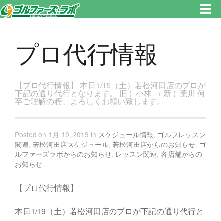
東京都新宿区・文京区ゴルフレッスンのゴルファーズ・ラボ » プロ代行情報のページです。新宿区、若松河田で気軽にゴルフ
レッスン！
プロ代行情報
【プロ代行情報】 本日1/19（土）若松河田店のプロが
下記の通り代行となります。 旧 ) 小林 → 新 ) 荒川 何
卒ご理解の程、よろしくお願い致します。
Posted on 1月 19, 2019 in
スケジュール情報
,
ゴルフレッスン
関連
,
若松河田店スケジュール
,
若松河田店からのお知らせ
,
ゴ
ルファーズラボからのお知らせ
,
レッスン関連
,
各店舗からの
お知らせ
【プロ代行情報】
本日1/19（土）若松河田店のプロが下記の通り代行と