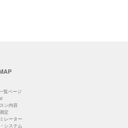
イ
ブ
eMAP
u一覧ページ
t
スン内容
測定
ミレーター
・システム