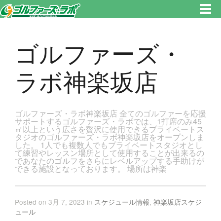
東京都新宿区・文京区ゴルフレッスンのゴルファーズ・ラボ » ゴルファーズ・ラボ神楽坂店のページです。新宿区、若松河田
で気軽にゴルフレッスン！
ゴルファーズ・
ラボ神楽坂店
ゴルファーズ・ラボ神楽坂店 全てのゴルファーを応援
サポートするゴルファーズ・ラボでは、1打席のみ45
㎡以上という広さを贅沢に使用できるプライベートス
タジオのゴルファーズ・ラボ神楽坂店をオープンしま
した。 1人でも複数人でもプライベートスタジオとし
て練習やレッスン場所として使用することが出来るの
であなたのゴルフをさらにレベルアップする手助けが
できる施設となっております。 場所は神楽
Posted on 3月 7, 2023 in
スケジュール情報
,
神楽坂店スケジ
ュール