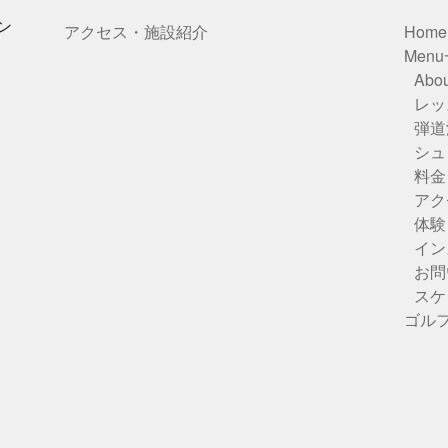
ン
アクセス・施設紹介
Home
Men
Abou
レッ
弾道
シュ
料金
アク
体験
イン
お問
スケ
ゴル