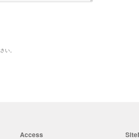
さい。
Access
Sit