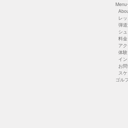
Men
Abou
レッ
弾道
シュ
料金
アク
体験
イン
お問
スケ
ゴル