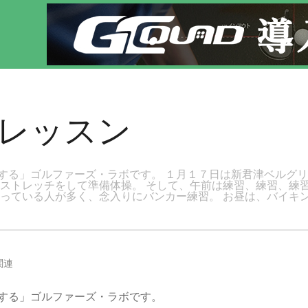
にゴルフレッスン！
ドレッスン
する」ゴルファーズ・ラボです。 １月１７日は新君津ベルグ
フストレッチをして準備体操。 そして、午前は練習、練習、練
持っている人が多く、念入りにバンカー練習。 お昼は、バイキ
関連
する」ゴルファーズ・ラボです。