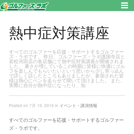
東京都新宿区・文京区ゴルフレッスンのゴルファーズ・ラボ » 熱中症対策講座のページです。新宿区、若松河田で気軽にゴル
フレッスン！
熱中症対策講座
すべてのゴルファーを応援・サポートするゴルファー
ズ・ラボです。 昨日、ゴルファーズ・ラボ護国寺店と
若松河田店の各店舗にて熱中症対策講座が開催されま
した。 暑さが増しているこの時期に皆様に快適にゴル
フを楽しんでもらいたいという思いから少し突っ込ん
で詳しく話したところもありましたが、参加された皆
様は熱心にペンを走らせて聞いて頂けました。 また、
実際に自分が熱中症になったり、知
Posted on 7月 19, 2016 in
イベント・講演情報
すべてのゴルファーを応援・サポートするゴルファー
ズ・ラボです。