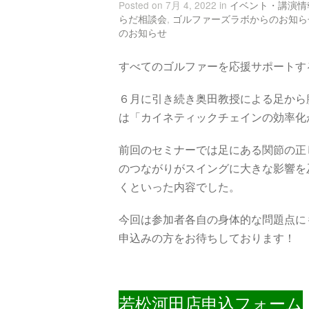
Posted on 7月 4, 2022 in
イベント・講演情
らだ相談会
,
ゴルファーズラボからのお知ら
のお知らせ
すべてのゴルファーを応援サポートす
６月に引き続き奥田教授による足から
は「カイネティックチェインの効率化
前回のセミナーでは足にある関節の正
のつながりがスイングに大きな影響を
くといった内容でした。
今回は参加者各自の身体的な問題点に
申込みの方をお待ちしております！
若松河田店申込フォーム