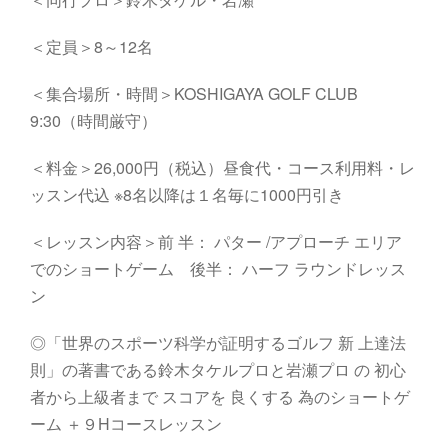
＜定員＞8～12名
＜集合場所・時間＞KOSHIGAYA GOLF CLUB
9:30（時間厳守）
＜料金＞26,000円（税込）昼食代・コース利用料・レ
ッスン代込 ※8名以降は１名毎に1000円引き
＜レッスン内容＞前 半： パター /アプローチ エリア
でのショートゲーム 後半： ハーフ ラウンドレッス
ン
◎「世界のスポーツ科学が証明するゴルフ 新 上達法
則」の著書である鈴木タケルプロと岩瀬プロ の 初心
者から上級者まで スコアを 良くする 為のショートゲ
ーム ＋９Hコースレッスン