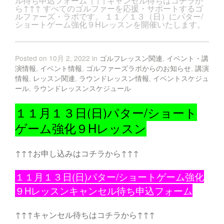
ル待ち申込フォーム ↑↑↑キャンセル待ちはコチラか
ら↑↑↑ すべてのゴルファーを応援・サポートするゴ
ルファーズ・ラボです。 １１／１３（日）にパター/
ショートゲーム強化９Hレッスンを開催いたします。
Posted on 10月 2, 2022 in
ゴルフレッスン関連
,
イベント・講
演情報
,
イベント情報
,
ゴルファーズラボからのお知らせ
,
講演
情報
,
レッスン関連
,
ラウンドレッスン情報
,
イベントスケジュ
ール
,
ラウンドレッスンスケジュール
１１月１３日(日)パター/ショート
ゲーム強化９Hレッスン
↑↑↑お申し込みはコチラから↑↑↑
１１月１３日(日)パター/ショートゲーム強化
９Hレッスン
キャンセル待ち申込フォーム
↑↑↑キャンセル待ちはコチラから↑↑↑