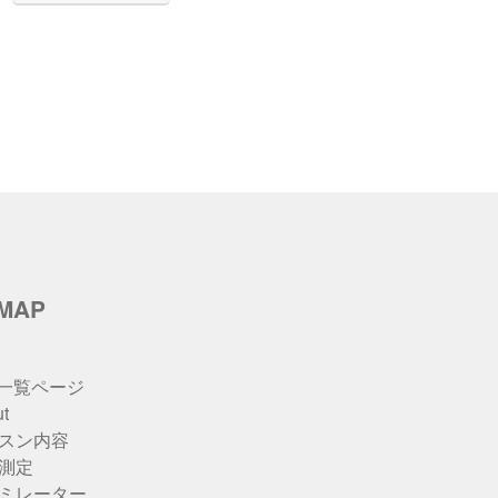
カ
イ
ブ
eMAP
u一覧ページ
t
スン内容
測定
ミレーター