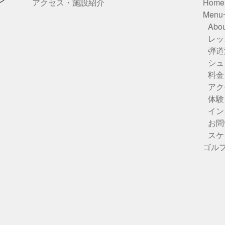
アクセス・施設紹介
Home
Men
Abou
レッ
弾道
シュ
料金
アク
体験
イン
お問
スケ
ゴル