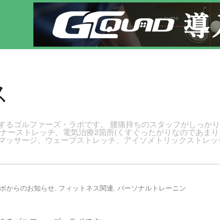
フレッスン！
ス
するゴルファーズ・ラボです。 腰痛持ちのスタッフがしっか
トナーストレッチ、電気治療2箇所(くすぐったがりなのであまり
マッサージ、ウェーブストレッチ、アイソメトリックストレッ
ボからのお知らせ
,
フィットネス関連
,
パーソナルトレーニン