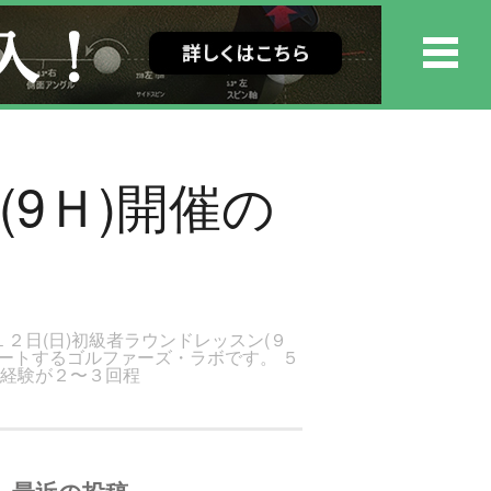
(9Ｈ)開催の
１２日(日)初級者ラウンドレッスン(９
ポートするゴルファーズ・ラボです。 ５
ス経験が２〜３回程