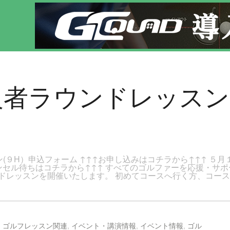
ページです。新宿区、若松河田で気軽にゴルフレッスン！
 初級者ラウンドレッスン
(９H）申込フォーム ↑↑↑お申し込みはコチラから↑↑↑ ５月
ャンセル待ちはコチラから↑↑↑ すべてのゴルファーを応援・サ
ドレッスンを開催いたします。 初めてコースへ行く方、コー
,
ゴルフレッスン関連
,
イベント・講演情報
,
イベント情報
,
ゴル