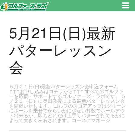
東京都新宿区・文京区ゴルフレッスンのゴルファーズ・ラボ » 5月21日(日)最新パターレッスン会のページです。新宿区、若
松河田で気軽にゴルフレッスン！
5月21日(日)最新
パターレッスン
会
５月２１日(日)最新パターレッスン会申込フォーム
↑↑↑お申し込みはコチラから↑↑↑ すべてのゴルファ
ーを応援・サポートするゴルファーズ・ラボです。 ５
／２１（日）に奥田教授による最新パターレッスン会
を開催いたします。 ゴルフのスコアアップはグリーン
にボールを乗せてからいかに少ない打数でホールアウ
ト出来るか、即ちどれだけ上手くパターが打てるかに
よって大きく左右されます。コースにマネージ