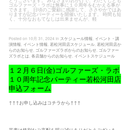
とうございます。 みなさまのおかげで、わたくしども
ゴルファーズ・ラボは無事に１０周年をむかえる事が
できます。 日頃のご愛顧に感謝して、ささやかではあ
りますが記念パーティーを開催いたします。 時間も短
く、十分なおもてなしは出来ませんが、軽
Posted on 10月 31, 2024 in
スケジュール情報
,
イベント・講
演情報
,
イベント情報
,
若松河田店スケジュール
,
若松河田店か
らのお知らせ
,
ゴルファーズラボからのお知らせ
,
ゴルファー
ズラボとは
,
各店舗からのお知らせ
,
イベントスケジュール
１２月６
日(金)ゴルファーズ・ラボ
１０周年記念パーティー若松河田店
申込フォーム
↑↑↑お申し込みはコチラから↑↑↑
平素は格別なご高配を賜り誠にありがとうございま