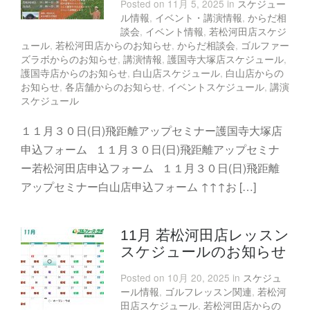
Posted on 11月 5, 2025 in
スケジュー
ル情報
,
イベント・講演情報
,
からだ相
談会
,
イベント情報
,
若松河田店スケジ
ュール
,
若松河田店からのお知らせ
,
からだ相談会
,
ゴルファー
ズラボからのお知らせ
,
講演情報
,
護国寺大塚店スケジュール
,
護国寺店からのお知らせ
,
白山店スケジュール
,
白山店からの
お知らせ
,
各店舗からのお知らせ
,
イベントスケジュール
,
講演
スケジュール
１１月３０日(日)飛距離アップセミナー護国寺大塚店
申込フォーム １１月３０日(日)飛距離アップセミナ
ー若松河田店申込フォーム １１月３０日(日)飛距離
アップセミナー白山店申込フォーム ↑↑↑お […]
11月 若松河田店レッスン
スケジュールのお知らせ
Posted on 10月 20, 2025 in
スケジュ
ール情報
,
ゴルフレッスン関連
,
若松河
田店スケジュール
,
若松河田店からの