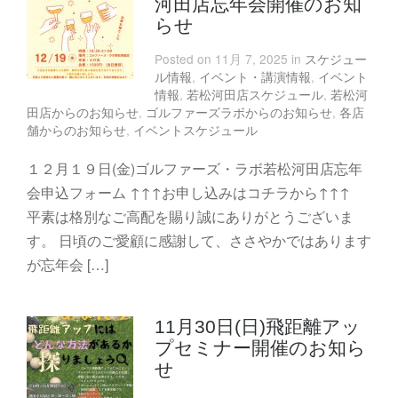
河田店忘年会開催のお知
らせ
Posted on 11月 7, 2025 in
スケジュー
ル情報
,
イベント・講演情報
,
イベント
情報
,
若松河田店スケジュール
,
若松河
田店からのお知らせ
,
ゴルファーズラボからのお知らせ
,
各店
舗からのお知らせ
,
イベントスケジュール
１２月１９日(金)ゴルファーズ・ラボ若松河田店忘年
会申込フォーム ↑↑↑お申し込みはコチラから↑↑↑
平素は格別なご高配を賜り誠にありがとうございま
す。 日頃のご愛顧に感謝して、ささやかではあります
が忘年会 […]
11月30日(日)飛距離アッ
プセミナー開催のお知ら
せ