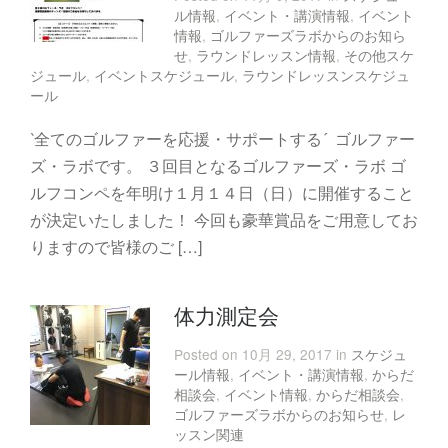
ル情報
,
イベント・講演情報
,
イベント
情報
,
ゴルファーズラボからのお知ら
せ
,
ラウンドレッスン情報
,
その他スケ
ジュール
,
イベントスケジュール
,
ラウンドレッスンスケジュ
ール
‵全てのゴルファーを応援・サポートする´ ゴルファー
ズ・ラボです。 ３回目となるゴルファーズ・ラボ ゴ
ルフコンペを年明け１月１４日（日）に開催すること
が決定いたしました！ 今回も豪華賞品をご用意してお
りますので皆様のご […]
体力測定会
Posted on 10月 29, 2017 in
スケジュ
ール情報
,
イベント・講演情報
,
からだ
相談会
,
イベント情報
,
からだ相談会
,
ゴルファーズラボからのお知らせ
,
レ
ッスン関連