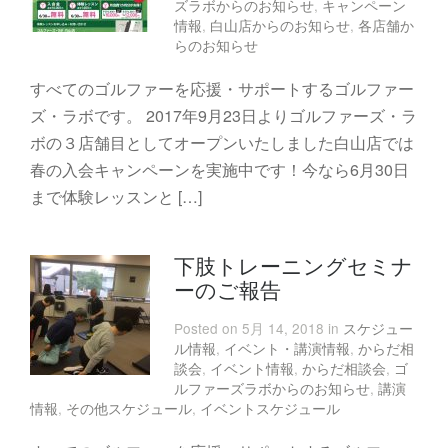
ズラボからのお知らせ
,
キャンペーン
情報
,
白山店からのお知らせ
,
各店舗か
らのお知らせ
すべてのゴルファーを応援・サポートするゴルファー
ズ・ラボです。 2017年9月23日よりゴルファーズ・ラ
ボの３店舗目としてオープンいたしました白山店では
春の入会キャンペーンを実施中です！今なら6月30日
まで体験レッスンと […]
下肢トレーニングセミナ
ーのご報告
Posted on 5月 14, 2018 in
スケジュー
ル情報
,
イベント・講演情報
,
からだ相
談会
,
イベント情報
,
からだ相談会
,
ゴ
ルファーズラボからのお知らせ
,
講演
情報
,
その他スケジュール
,
イベントスケジュール