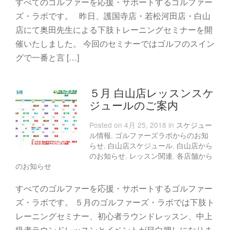
すべてのゴルファーを応援・サポートするゴルファー
ズ・ラボです。 昨日、護国寺店・若松河田店・白山
店にて奥田先生による下肢トレーニングセミナーを開
催いたしました。 今回のセミナーではゴルフのスイン
グで一番と言 […]
５月 白山店レッスンスケ
ジュールのご案内
Posted on 4月 25, 2018 in
スケジュー
ル情報
,
ゴルファーズラボからのお知
らせ
,
白山店スケジュール
,
白山店から
のお知らせ
,
レッスン関連
,
各店舗から
のお知らせ
すべてのゴルファーを応援・サポートするゴルファー
ズ・ラボです。 ５月のゴルファーズ・ラボでは下肢ト
レーニングセミナー、初心者ラウンドレッスン、中上
級者ラウンドレッスンとイベントが目白押しになりま