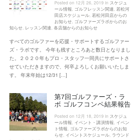
Posted on 12月 26, 2019 in
スケジュ
ール情報
,
ゴルフレッスン関連
,
若松河
田店スケジュール
,
若松河田店からの
お知らせ
,
ゴルファーズラボからのお
知らせ
,
レッスン関連
,
各店舗からのお知らせ
すべてのゴルファーを応援・サポートするゴルファー
ズ・ラボです。 今年も残すところあと数日となりまし
た。２０２０年もプロ・スタッフ一同共にサポートさ
せていただきますので、何卒よろしくお願いいたしま
す。 年末年始は12/31 […]
第7回ゴルファーズ・ラ
ボ ゴルフコンペ結果報告
Posted on 12月 18, 2019 in
スケジュ
ール情報
,
イベント・講演情報
,
イベン
ト情報
,
ゴルファーズラボからのお知
らせ
,
イベントスケジュール
,
ラウンド