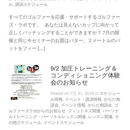
ル
,
講演スケジュール
すべてのゴルファーを応援・サポートするゴルファー
ズ・ラボです。 あなたは見えないカップに向かって
正しくパッティングすることができますか？ 7月の開
催と同じ今セミナーのお題はパター。２メートルのパ
ットをフィー […]
9/2 加圧トレーニング＆
コンディショニング体験
会のお知らせ
Posted on 7月 31, 2018 in
スケジュー
ル情報
,
イベント・講演情報
,
からだ相
談会
,
イベント情報
,
からだ相談会
,
ゴ
ルファーズラボからのお知らせ
,
フィットネス関連
,
パーソナ
ルトレーニング・パーソナルレッスン関連
,
レッスン関連
,
そ
の他スケジュール
,
イベントスケジュール