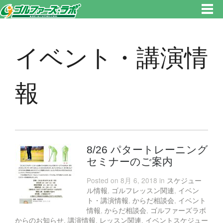
東京都新宿区・文京区ゴルフレッスンのゴルファーズ・ラボ » イベント・講演情報のページです。新宿区、若松河田で気軽に
ゴルフレッスン！
イベント・講演情
報
8/26 パタートレーニング
セミナーのご案内
Posted on 8月 6, 2018 in
スケジュー
ル情報
,
ゴルフレッスン関連
,
イベン
ト・講演情報
,
からだ相談会
,
イベント
情報
,
からだ相談会
,
ゴルファーズラボ
からのお知らせ
,
講演情報
,
レッスン関連
,
イベントスケジュー